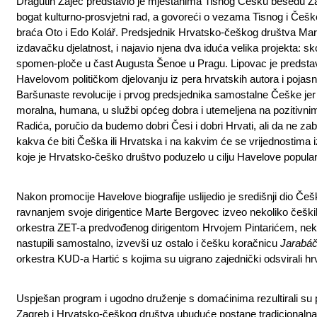
Dragutin Zajec predstavio je mještanima Tisnog Češku besedu Zag
bogat kulturno-prosvjetni rad, a govoreći o vezama Tisnog i Če
braća Oto i Edo Kolář. Predsjednik Hrvatsko-češkog društva Mar
izdavačku djelatnost, i najavio njena dva iduća velika projekta: sk
spomen-ploče u čast Augusta Šenoe u Pragu. Lipovac je predstav
Havelovom političkom djelovanju iz pera hrvatskih autora i pojasn
Baršunaste revolucije i prvog predsjednika samostalne Češke jer je 
moralna, humana, u službi općeg dobra i utemeljena na pozitivni
Radića, poručio da budemo dobri Česi i dobri Hrvati, ali da ne za
kakva će biti Češka ili Hrvatska i na kakvim će se vrijednostima iz
koje je Hrvatsko-češko društvo poduzelo u cilju Havelove popular
Nakon promocije Havelove biografije uslijedio je središnji dio Č
ravnanjem svoje dirigentice Marte Bergovec izveo nekoliko češki
orkestra ZET-a predvođenog dirigentom Hrvojem Pintarićem, ne
nastupili samostalno, izvevši uz ostalo i češku koračnicu
Jarabá
orkestra KUD-a Hartić s kojima su uigrano zajednički odsvirali h
Uspješan program i ugodno druženje s domaćinima rezultirali su
Zagreb i Hrvatsko-češkog društva ubuduće postane tradicionalna 