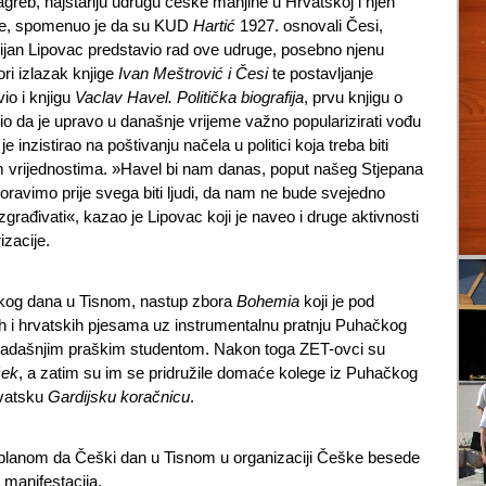
reb, najstariju udrugu češke manjine u Hrvatskoj i njen
ške, spomenuo je da su KUD
Hartić
1927. osnovali Česi,
ijan Lipovac predstavio rad ove udruge, posebno njenu
ori izlazak knjige
Ivan Meštrović i Česi
te postavljanje
io i knjigu
Vaclav Havel. Politička biografija
, prvu knjigu o
io da je upravo u današnje vrijeme važno popularizirati vođu
inzistirao na poštivanju načela u politici koja treba biti
m vrijednostima. »Havel bi nam danas, poput našeg Stjepana
boravimo prije svega biti ljudi, da nam ne bude svejedno
građivati«, kazao je Lipovac koji je naveo i druge aktivnosti
izacije.
eškog dana u Tisnom, nastup zbora
Bohemia
koji je pod
h i hrvatskih pjesama uz instrumentalnu pratnju Puhačkog
kadašnjim praškim studentom. Nakon toga ZET-ovci su
ček
, a zatim su im se pridružile domaće kolege iz Puhačkog
rvatsku
Gardijsku koračnicu
.
 planom da Češki dan u Tisnom u organizaciji Češke besede
manifestacija.