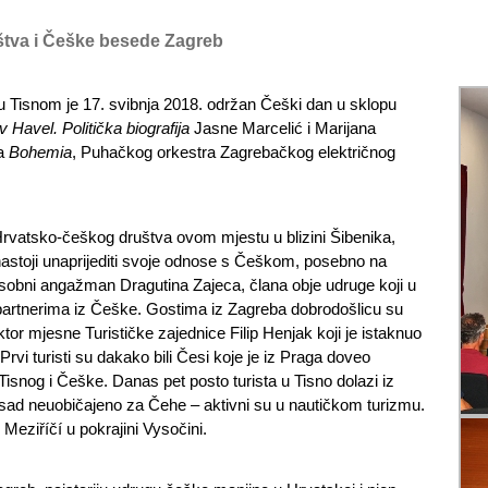
štva i Češke besede Zagreb
 Tisnom je 17. svibnja 2018. održan Češki dan u sklopu
 Havel. Politička biografija
Jasne Marcelić i Marijana
ra
Bohemia
, Puhačkog orkestra Zagrebačkog električnog
 Hrvatsko-češkog društva ovom mjestu u blizini Šibenika,
stoji unaprijediti svoje odnose s Češkom, posebno na
i osobni angažman Dragutina Zajeca, člana obje udruge koji u
 partnerima iz Češke. Gostima iz Zagreba dobrodošlicu su
tor mjesne Turističke zajednice Filip Henjak koji je istaknuo
vi turisti su dakako bili Česi koje je iz Praga doveo
Tisnog i Češke. Danas pet posto turista u Tisno dolazi iz
sad neuobičajeno za Čehe – aktivni su u nautičkom turizmu.
eziříčí u pokrajini Vysočini.