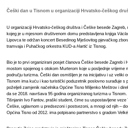
Češki dan u Tisnom u organizaciji Hrvatsko-češkog dru
U organizaciji Hrvatsko-češkog društva i Češke besede Zagreb, u
kojeg je u mjesnom društvenom domu predstavljena knjiga
Václav
Lipovca te održan koncert Besedinog Mješovitog pjevačkog zbo
tramvaja i Puhačkog orkestra KUD-a
Hartić
iz Tisnog.
Bio je to prvi organizirani posjet članova Češke besede Zagreb i
mostom spojenog s otokom Murterom koje u posljednje vrijeme na
području turizma. Češki dan osmišljen je na inicijativu i uz velik
Tisnom ima kuću i kao turistički poduzetnik poslovno surađuje s
poželjeli zamjenik načelnika Općine Tisno Miljenko Meštrov i direk
da se 2018. navršava 95 godina organiziranog turizma u Tisnom. Pr
Tišnjanin Ivo Fantov, praški student, čime su uspostavljene veze 
Češke, uglavnom u predsezoni i postsezoni, a mnogi od njih – do
Općina Tisno od 2012. ima potpisano partnerstvo s gradom Velké M