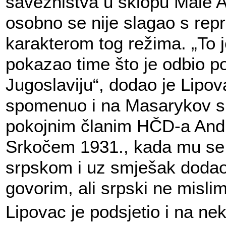
savezništva u sklopu Male An
osobno se nije slagao s rep
karakterom tog režima. „To 
pokazao time što je odbio pos
Jugoslaviju“, dodao je Lipova
spomenuo i na Masarykov s
pokojnim članim HČD-a And
Srkočem 1931., kada mu se 
srpskom i uz smješak dodao:
govorim, ali srpski ne mislim
Lipovac je podsjetio i na ne