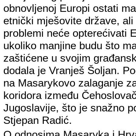
obnovljenoj Europi ostati ma
etnički mješovite države, ali
problemi neće opterećivati 
ukoliko manjine budu što ma
zaštićene u svojim građans
dodala je Vranješ Šoljan. Pod
na Masarykovo zalaganje za
koridora između Čehoslovač
Jugoslavije, što je snažno p
Stjepan Radić.
O odnosima Masaryka i Hrva