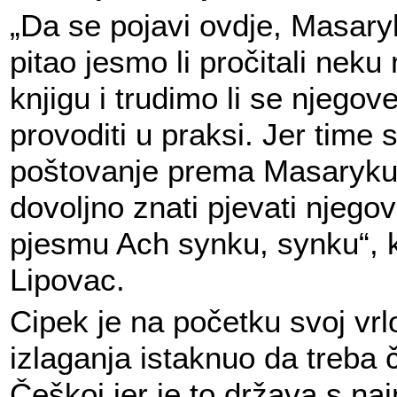
„Da se pojavi ovdje, Masary
pitao jesmo li pročitali neku
knjigu i trudimo li se njegove
provoditi u praksi. Jer time
poštovanje prema Masaryku,
dovoljno znati pjevati njego
pjesmu Ach synku, synku“, 
Lipovac.
Cipek je na početku svoj vrl
izlaganja istaknuo da treba č
Češkoj jer je to država s na