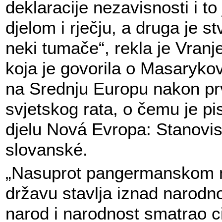
deklaracije nezavisnosti i t
djelom i rječju, a druga je s
neki tumače“, rekla je Vranj
koja je govorila o Masaryk
na Srednju Europu nakon p
svjetskog rata, o čemu je p
djelu Nová Evropa: Stanovi
slovanské.
„Nasuprot pangermanskom n
državu stavlja iznad narodno
narod i narodnost smatrao c