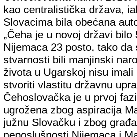
kao centralistička država, ia
Slovacima bila obećana aut
„Čeha je u novoj državi bilo
Nijemaca 23 posto, tako da 
stvarnosti bili manjinski nar
života u Ugarskoj nisu imal
stvoriti vlastitu državnu upr
Čehoslovačka je u prvoj fazi
ugrožena zbog aspiracija M
južnu Slovačku i zbog građ
neposlušnosti Nijemaca i Ma