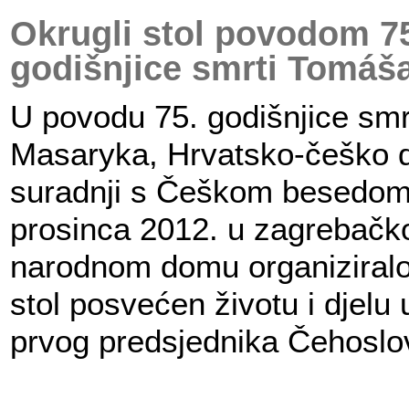
Okrugli stol povodom 7
godišnjice smrti Tomáš
U povodu 75. godišnjice sm
Masaryka, Hrvatsko-češko d
suradnji s Češkom besedom
prosinca 2012. u zagreba
narodnom domu organiziralo 
stol posvećen životu i djelu u
prvog predsjednika Čehoslo