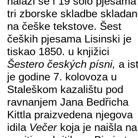
nalazi se i 19 solo pjesama 
tri zborske skladbe sklada
na češke tekstove. Šest
čeških pjesama Lisinski je
tiskao 1850. u knjižici
Šestero českých písni,
a is
je godine 7. kolovoza u
Staleškom kazalištu pod
ravnanjem Jana Bedřicha
Kittla praizvedena njegova
idila
Večer
koja je naišla na