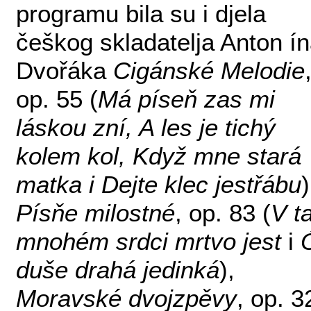
programu bila su i djela
češkog skladatelja Anton í
Dvořáka
Cigánské Melodie
op. 55 (
Má píseň zas mi
láskou zní, A les je tichý
kolem kol, Když mne stará
matka i Dejte klec jestřábu
)
Písňe milostné
, op. 83 (
V t
mnohém srdci mrtvo jest
i
duše drahá jedinká
),
Moravské dvojzpěvy
, op. 3