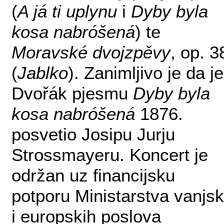
(
A já ti uplynu
i
Dyby byla
kosa nabróšená
) te
Moravské dvojzpěvy
, op. 3
(
Jablko
). Zanimljivo je da je
Dvořák pjesmu
Dyby byla
kosa nabróšená
1876.
posvetio Josipu Jurju
Strossmayeru. Koncert je
održan uz financijsku
potporu Ministarstva vanjsk
i europskih poslova