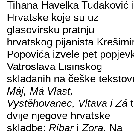
Tihana Havelka Tudaković 
Hrvatske koje su uz
glasovirsku pratnju
hrvatskog pijanista Krešimi
Popovića izvele pet popjevk
Vatroslava Lisinskog
skladanih na češke tekstov
Máj, Má Vlast,
Vystěhovanec, Vltava i Zá
t
dvije njegove hrvatske
skladbe:
Ribar
i
Zora
. Na