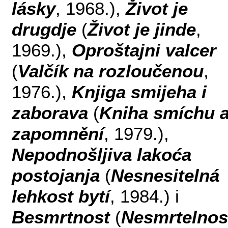
lásky
, 1968.),
Život je
drugdje
(
Život je jinde
,
1969.),
Oproštajni valcer
(
Valčík na rozloučenou
,
1976.),
Knjiga smijeha i
zaborava
(
Kniha smíchu 
zapomnění
, 1979.),
Nepodnošljiva lakoća
postojanja
(
Nesnesitelná
lehkost bytí
, 1984.) i
Besmrtnost
(
Nesmrtelnos