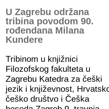
U Zagrebu održana
tribina povodom 90.
rođendana Milana
Kundere
Tribinom u knjižnici
Filozofskog fakulteta u
Zagrebu Katedra za češki
jezik i književnost, Hrvatsk
češko društvo i Češka
beseda Zagreb 9. travnja