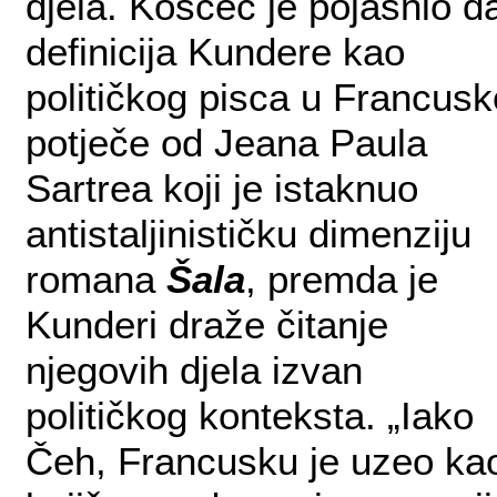
djela. Košćec je pojasnio d
definicija Kundere kao
političkog pisca u Francusk
potječe od Jeana Paula
Sartrea koji je istaknuo
antistaljinističku dimenziju
romana
Šala
, premda je
Kunderi draže čitanje
njegovih djela izvan
političkog konteksta. „Iako
Čeh, Francusku je uzeo ka