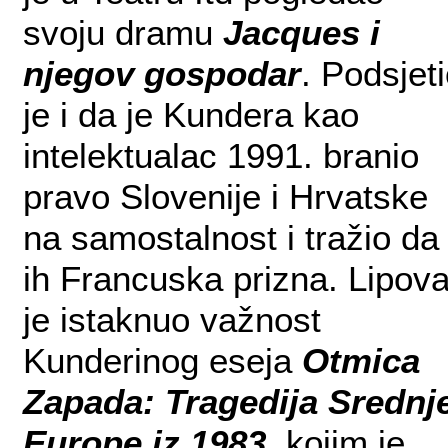
svoju dramu
Jacques i
njegov gospodar
. Podsjet
je i da je Kundera kao
intelektualac 1991. branio
pravo Slovenije i Hrvatske
na samostalnost i tražio da
ih Francuska prizna. Lipov
je istaknuo važnost
Kunderinog eseja
Otmica
Zapada: Tragedija Srednj
Europe iz 1983.
kojim je