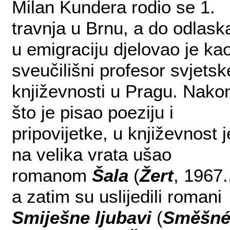
Milan Kundera rodio se 1.
travnja u Brnu, a do odlask
u emigraciju djelovao je ka
sveučilišni profesor svjetsk
književnosti u Pragu. Nako
što je pisao poeziju i
pripovijetke, u književnost j
na velika vrata ušao
romanom
Šala
(
Žert
, 1967.
a zatim su uslijedili romani
Smiješne ljubavi
(
Směšn